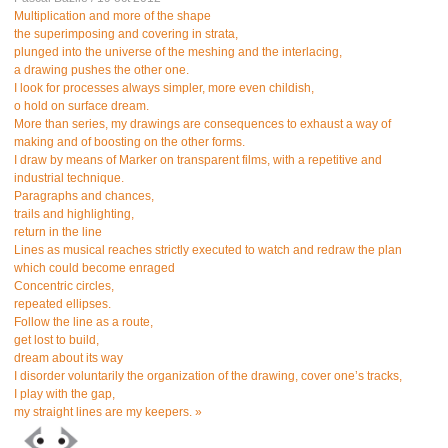
Multiplication and more of the shape
the superimposing and covering in strata,
plunged into the universe of the meshing and the interlacing,
a drawing pushes the other one.
I look for processes always simpler, more even childish,
o hold on surface dream.
More than series, my drawings are consequences to exhaust a way of
making and of boosting on the other forms.
I draw by means of Marker on transparent films, with a repetitive and
industrial technique.
Paragraphs and chances,
trails and highlighting,
return in the line
Lines as musical reaches strictly executed to watch and redraw the plan
which could become enraged
Concentric circles,
repeated ellipses.
Follow the line as a route,
get lost to build,
dream about its way
I disorder voluntarily the organization of the drawing, cover one’s tracks,
I play with the gap,
my straight lines are my keepers. »