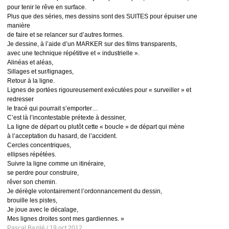
pour tenir le rêve en surface.
Plus que des séries, mes dessins sont des SUITES pour épuiser une
manière
de faire et se relancer sur d’autres formes.
Je dessine, à l’aide d’un MARKER sur des films transparents,
avec une technique répétitive et « industrielle ».
Alinéas et aléas,
Sillages et sur/lignages,
Retour à la ligne.
Lignes de portées rigoureusement exécutées pour « surveiller » et
redresser
le tracé qui pourrait s’emporter…
C’est là l’incontestable prétexte à dessiner,
La ligne de départ ou plutôt cette « boucle » de départ qui mène
à l’acceptation du hasard, de l’accident.
Cercles concentriques,
ellipses répétées.
Suivre la ligne comme un itinéraire,
se perdre pour construire,
rêver son chemin.
Je dérègle volontairement l’ordonnancement du dessin,
brouille les pistes,
Je joue avec le décalage,
Mes lignes droites sont mes gardiennes. »
Pascal Bazilé / 19 oct 2012